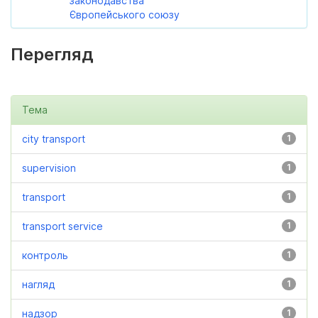
законодавства
Європейського союзу
Перегляд
Тема
city transport
1
supervision
1
transport
1
transport service
1
контроль
1
нагляд
1
надзор
1