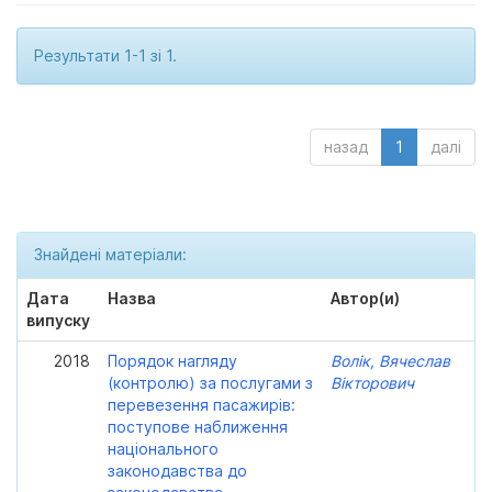
Результати 1-1 зі 1.
назад
1
далі
Знайдені матеріали:
Дата
Назва
Автор(и)
випуску
2018
Порядок нагляду
Волік, Вячеслав
(контролю) за послугами з
Вікторович
перевезення пасажирів:
поступове наближення
національного
законодавства до