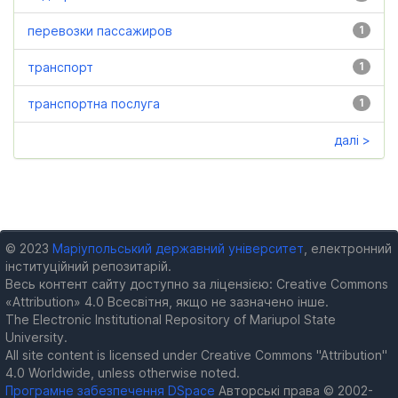
перевозки пассажиров
1
транспорт
1
транспортна послуга
1
далі >
© 2023
Маріупольський державний університет
, електронний
інституційний репозитарій.
Весь контент сайту доступно за ліцензією: Creative Commons
«Attribution» 4.0 Всесвітня, якщо не зазначено інше.
The Electronic Institutional Repository of Mariupol State
University.
All site content is licensed under Creative Commons "Attribution"
4.0 Worldwide, unless otherwise noted.
Програмне забезпечення DSpace
Авторські права © 2002-