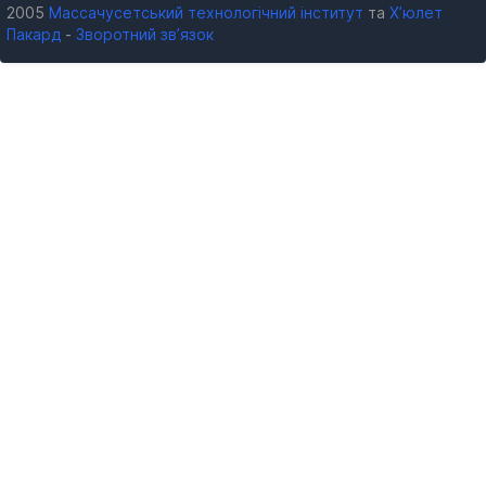
2005
Массачусетський технологічний інститут
та
Х’юлет
Пакард
-
Зворотний зв’язок