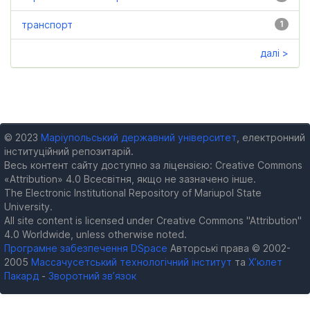
транспорт
1
далі >
© 2023
Маріупольський державний університет
, електронний
інституційний репозитарій.
Весь контент сайту доступно за ліцензією: Creative Commons
«Attribution» 4.0 Всесвітня, якщо не зазначено інше.
The Electronic Institutional Repository of Mariupol State
University.
All site content is licensed under Creative Commons "Attribution"
4.0 Worldwide, unless otherwise noted.
Програмне забезпечення DSpace
Авторські права © 2002-
2005
Массачусетський технологічний інститут
та
Х’юлет
Пакард
-
Зворотний зв’язок