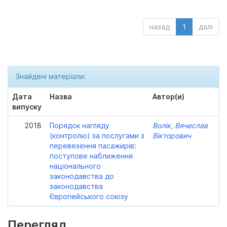
назад
1
далі
Знайдені матеріали:
Дата
Назва
Автор(и)
випуску
2018
Порядок нагляду
Волік, Вячеслав
(контролю) за послугами з
Вікторович
перевезення пасажирів:
поступове наближення
національного
законодавства до
законодавства
Європейського союзу
Перегляд