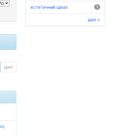
естетичний ідеал
1
далі >
далі
ко,