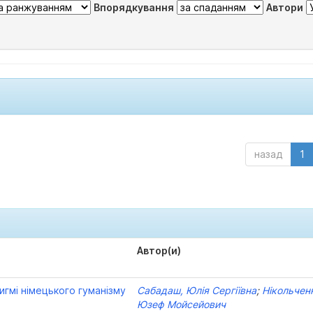
Впорядкування
Автори
назад
1
Автор(и)
гмі німецького гуманізму
Сабадаш, Юлія Сергіївна
;
Нікольчен
Юзеф Мойсейович