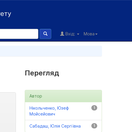
тету
Вхід:
Мова
Перегляд
Автор
Нікольченко, Юзеф
1
Мойсейович
Сабадаш, Юлія Сергіївна
1