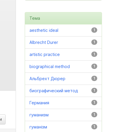
Тема
aesthetic ideal
1
Albrecht Durer
1
artistic practice
1
biographical method
1
Альбрехт Дюрер
1
биографический метод
1
Германия
1
гуманизм
1
гуманізм
1