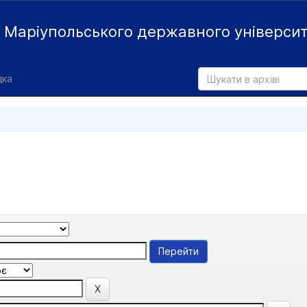
й
Маріупольського державного універси
дка