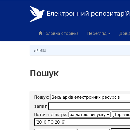
Електронний репозитарі
Skip
navigation
Головна сторінка
Перегляд
Дові
eIR MSU
Пошук
Пошук:
запит
Поточні фільтри: