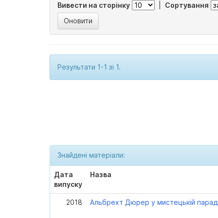
Вивести на сторінку
|
Сортування
Результати 1-1 зі 1.
Знайдені матеріали:
Дата
Назва
випуску
2018
Альбрехт Дюрер у мистецькій паради