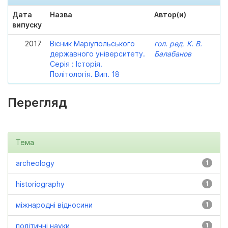
Дата
Назва
Автор(и)
випуску
2017
Вісник Маріупольського
гол. ред. К. В.
державного університету.
Балабанов
Серія : Історія.
Політологія. Вип. 18
Перегляд
Тема
archeology
1
historiography
1
міжнародні відносини
1
політичні науки
1