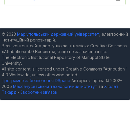
© 2023
Маріупольський державний університет
, електронний
інституційний репозитарій.
Весь контент сайту доступно за ліцензією: Creative Commons
«Attribution» 4.0 Всесвітня, якщо не зазначено інше.
The Electronic Institutional Repository of Mariupol State
University.
All site content is licensed under Creative Commons "Attribution"
4.0 Worldwide, unless otherwise noted.
Програмне забезпечення DSpace
Авторські права © 2002-
2005
Массачусетський технологічний інститут
та
Х’юлет
Пакард
-
Зворотний зв’язок