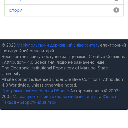
історія
1
© 2023
Маріупольський державний університет
, електронний
інституційний репозитарій.
Весь контент сайту доступно за ліцензією: Creative Commons
«Attribution» 4.0 Всесвітня, якщо не зазначено інше.
The Electronic Institutional Repository of Mariupol State
University.
All site content is licensed under Creative Commons "Attribution"
4.0 Worldwide, unless otherwise noted.
Програмне забезпечення DSpace
Авторські права © 2002-
2005
Массачусетський технологічний інститут
та
Х’юлет
Пакард
-
Зворотний зв’язок