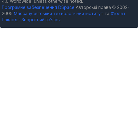
4.0 Worldwide, unless otherwise noted.
Програмне забезпечення DSpace
Авторські права © 2002-
2005
Массачусетський технологічний інститут
та
Х’юлет
Пакард
-
Зворотний зв’язок