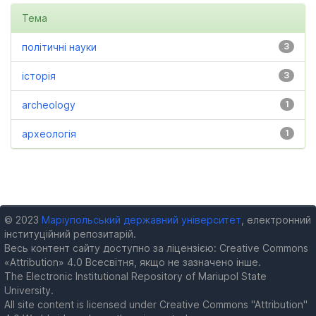
Тема
політичні науки
3
історія
3
archeology
1
археологія
1
© 2023
Маріупольський державний університет
, електронний
інституційний репозитарій.
Весь контент сайту доступно за ліцензією: Creative Commons
«Attribution» 4.0 Всесвітня, якщо не зазначено інше.
The Electronic Institutional Repository of Mariupol State
University.
All site content is licensed under Creative Commons "Attribution"