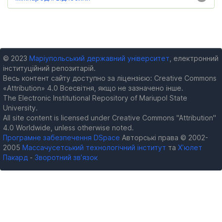
© 2023
Маріупольський державний університет
, електронний
інституційний репозитарій.
Весь контент сайту доступно за ліцензією: Creative Commons
«Attribution» 4.0 Всесвітня, якщо не зазначено інше.
The Electronic Institutional Repository of Mariupol State
University.
All site content is licensed under Creative Commons "Attribution"
4.0 Worldwide, unless otherwise noted.
Програмне забезпечення DSpace
Авторські права © 2002-
2005
Массачусетський технологічний інститут
та
Х’юлет
Пакард
-
Зворотний зв’язок