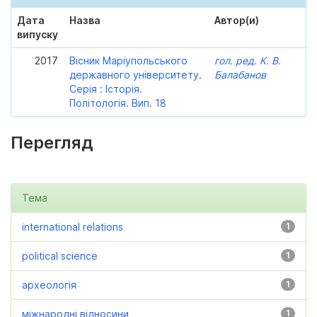
Дата
Назва
Автор(и)
випуску
2017
Вісник Маріупольського
гол. ред. К. В.
державного університету.
Балабанов
Серія : Історія.
Політологія. Вип. 18
Перегляд
Тема
international relations
1
political science
1
археологія
1
міжнародні відносини
1