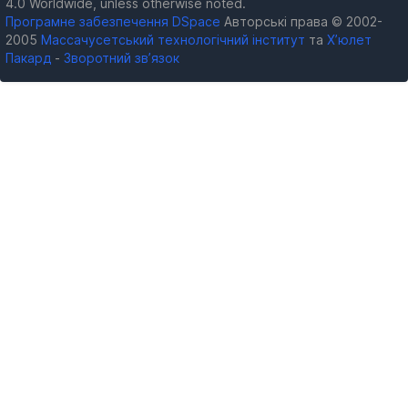
4.0 Worldwide, unless otherwise noted.
Програмне забезпечення DSpace
Авторські права © 2002-
2005
Массачусетський технологічний інститут
та
Х’юлет
Пакард
-
Зворотний зв’язок