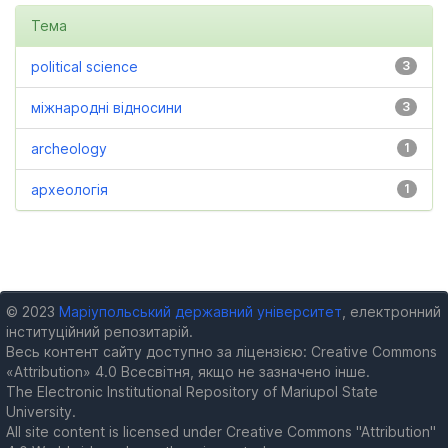
Тема
political science
3
міжнародні відносини
3
archeology
1
археологія
1
© 2023
Маріупольський державний університет
, електронний
інституційний репозитарій.
Весь контент сайту доступно за ліцензією: Creative Commons
«Attribution» 4.0 Всесвітня, якщо не зазначено інше.
The Electronic Institutional Repository of Mariupol State
University.
All site content is licensed under Creative Commons "Attribution"