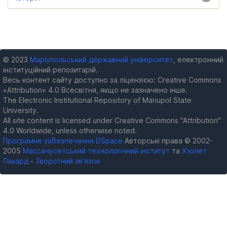
© 2023
Маріупольський державний університет
, електронний
інституційний репозитарій.
Весь контент сайту доступно за ліцензією: Creative Commons
«Attribution» 4.0 Всесвітня, якщо не зазначено інше.
The Electronic Institutional Repository of Mariupol State
University.
All site content is licensed under Creative Commons "Attribution"
4.0 Worldwide, unless otherwise noted.
Програмне забезпечення DSpace
Авторські права © 2002-
2005
Массачусетський технологічний інститут
та
Х’юлет
Пакард
-
Зворотний зв’язок