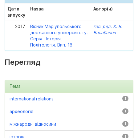
Дата
Назва
Автор(и)
випуску
2017
Вісник Маріупольського
гол. ред. К. В.
державного університету.
Балабанов
Серія : Історія.
Політологія. Вип. 18
Перегляд
Тема
international relations
1
археологія
1
міжнародні відносини
1
історія
1