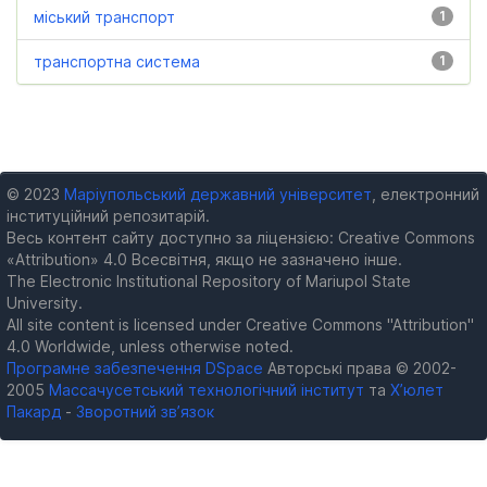
міський транспорт
1
транспортна система
1
© 2023
Маріупольський державний університет
, електронний
інституційний репозитарій.
Весь контент сайту доступно за ліцензією: Creative Commons
«Attribution» 4.0 Всесвітня, якщо не зазначено інше.
The Electronic Institutional Repository of Mariupol State
University.
All site content is licensed under Creative Commons "Attribution"
4.0 Worldwide, unless otherwise noted.
Програмне забезпечення DSpace
Авторські права © 2002-
2005
Массачусетський технологічний інститут
та
Х’юлет
Пакард
-
Зворотний зв’язок