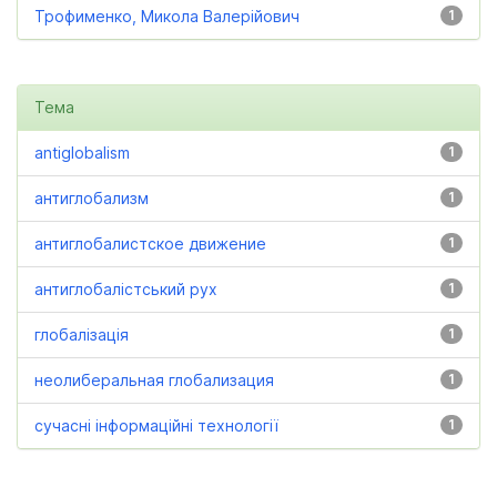
Трофименко, Микола Валерійович
1
Тема
antiglobalism
1
антиглобализм
1
антиглобалистское движение
1
антиглобалістський рух
1
глобалізація
1
неолиберальная глобализация
1
сучасні інформаційні технології
1