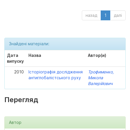
назад
1
далі
Знайдені матеріали:
Дата
Назва
Автор(и)
випуску
2010
Історіографія дослідження
Трофименко,
антиглобалістського руху
Микола
Валерійович
Перегляд
Автор