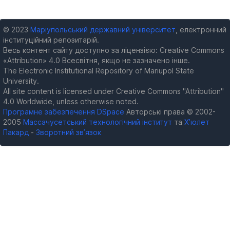
© 2023
Маріупольський державний університет
, електронний
інституційний репозитарій.
Весь контент сайту доступно за ліцензією: Creative Commons
«Attribution» 4.0 Всесвітня, якщо не зазначено інше.
The Electronic Institutional Repository of Mariupol State
University.
All site content is licensed under Creative Commons "Attribution"
4.0 Worldwide, unless otherwise noted.
Програмне забезпечення DSpace
Авторські права © 2002-
2005
Массачусетський технологічний інститут
та
Х’юлет
Пакард
-
Зворотний зв’язок