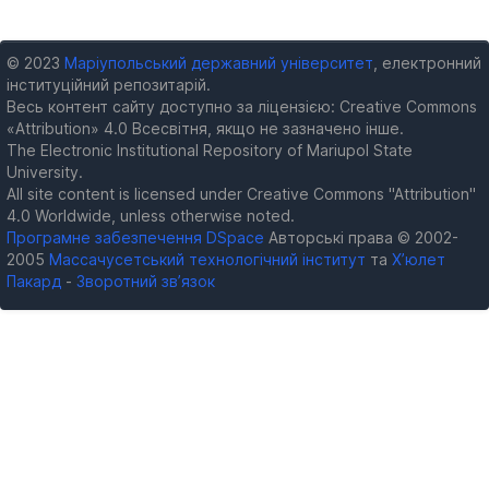
© 2023
Маріупольський державний університет
, електронний
інституційний репозитарій.
Весь контент сайту доступно за ліцензією: Creative Commons
«Attribution» 4.0 Всесвітня, якщо не зазначено інше.
The Electronic Institutional Repository of Mariupol State
University.
All site content is licensed under Creative Commons "Attribution"
4.0 Worldwide, unless otherwise noted.
Програмне забезпечення DSpace
Авторські права © 2002-
2005
Массачусетський технологічний інститут
та
Х’юлет
Пакард
-
Зворотний зв’язок