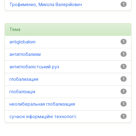
Трофименко, Микола Валерійович
1
Тема
antiglobalism
1
антиглобализм
1
антиглобалістський рух
1
глобализация
1
глобалізація
1
неолиберальная глобализация
1
сучасні інформаційні технології
1