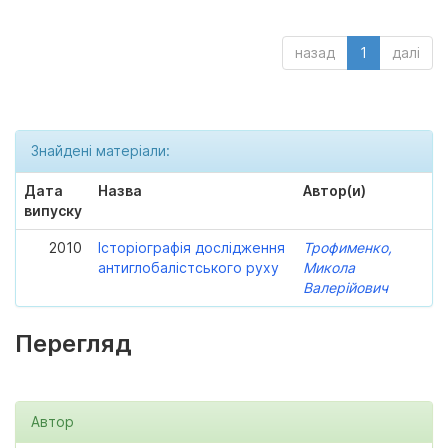
назад
1
далі
Знайдені матеріали:
Дата
Назва
Автор(и)
випуску
2010
Історіографія дослідження
Трофименко,
антиглобалістського руху
Микола
Валерійович
Перегляд
Автор