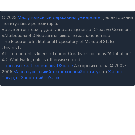
© 2023
Маріупольський державний університет
, електронний
інституційний репозитарій.
Весь контент сайту доступно за ліцензією: Creative Commons
«Attribution» 4.0 Всесвітня, якщо не зазначено інше.
The Electronic Institutional Repository of Mariupol State
University.
All site content is licensed under Creative Commons "Attribution"
4.0 Worldwide, unless otherwise noted.
Програмне забезпечення DSpace
Авторські права © 2002-
2005
Массачусетський технологічний інститут
та
Х’юлет
Пакард
-
Зворотний зв’язок