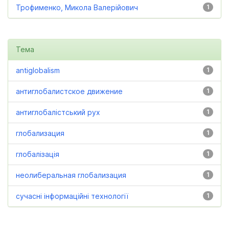
Трофименко, Микола Валерійович
1
Тема
antiglobalism
1
антиглобалистское движение
1
антиглобалістський рух
1
глобализация
1
глобалізація
1
неолиберальная глобализация
1
сучасні інформаційні технології
1