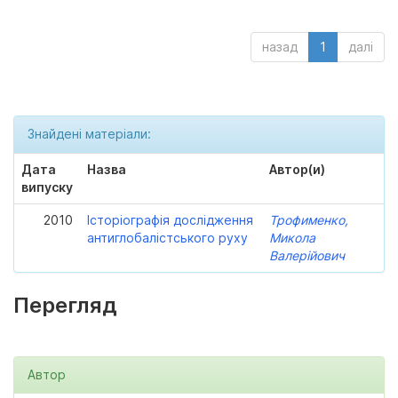
назад
1
далі
Знайдені матеріали:
Дата
Назва
Автор(и)
випуску
2010
Історіографія дослідження
Трофименко,
антиглобалістського руху
Микола
Валерійович
Перегляд
Автор