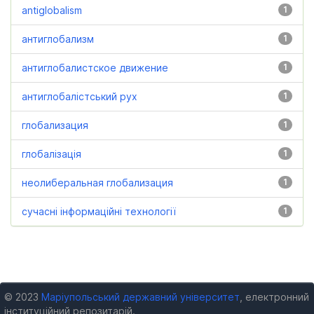
antiglobalism
1
антиглобализм
1
антиглобалистское движение
1
антиглобалістський рух
1
глобализация
1
глобалізація
1
неолиберальная глобализация
1
сучасні інформаційні технології
1
© 2023
Маріупольський державний університет
, електронний
інституційний репозитарій.