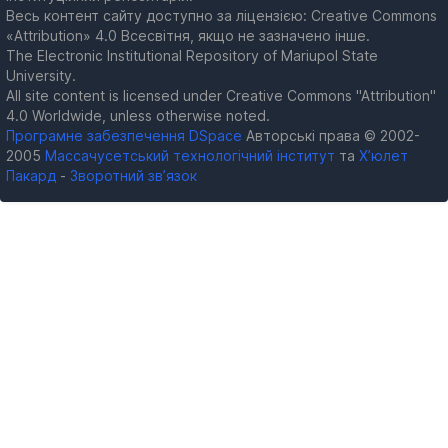
Весь контент сайту доступно за ліцензією: Creative Commons
«Attribution» 4.0 Всесвітня, якщо не зазначено інше.
The Electronic Institutional Repository of Mariupol State
University.
All site content is licensed under Creative Commons "Attribution"
4.0 Worldwide, unless otherwise noted.
Програмне забезпечення DSpace
Авторські права © 2002-
2005
Массачусетський технологічний інститут
та
Х’юлет
Пакард
-
Зворотний зв’язок