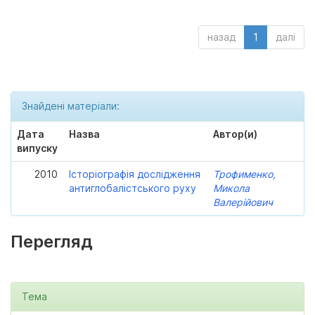
назад
1
далі
Знайдені матеріали:
Дата
Назва
Автор(и)
випуску
2010
Історіографія дослідження
Трофименко,
антиглобалістського руху
Микола
Валерійович
Перегляд
Тема