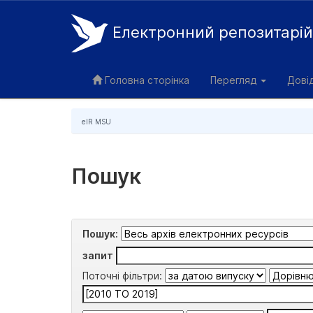
Електронний репозитарі
Skip
navigation
Головна сторінка
Перегляд
Дові
eIR MSU
Пошук
Пошук:
запит
Поточні фільтри: