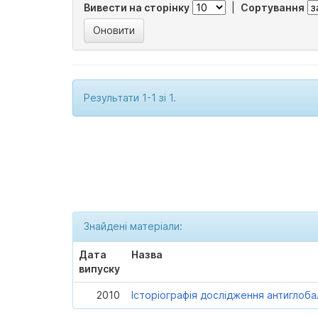
Вивести на сторінку
|
Сортування
Результати 1-1 зі 1.
Знайдені матеріали:
Дата
Назва
випуску
2010
Історіографія дослідження антиглоба