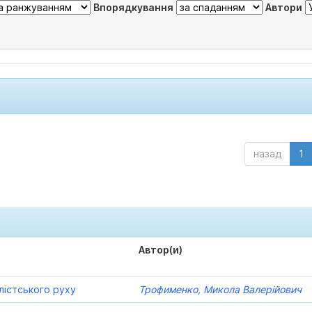
Впорядкування
Автори
назад
1
Автор(и)
лістського руху
Трофименко, Микола Валерійович