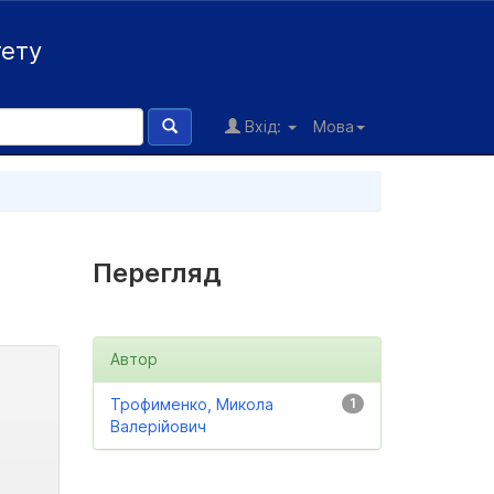
тету
Вхід:
Мова
Перегляд
Автор
Трофименко, Микола
1
Валерійович