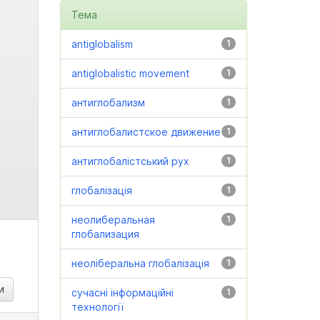
Тема
antiglobalism
1
antiglobalistic movement
1
антиглобализм
1
антиглобалистское движение
1
антиглобалістський рух
1
глобалізація
1
неолиберальная
1
глобализация
неоліберальна глобалізація
1
сучасні інформаційні
1
технології