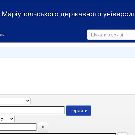
й
Маріупольського державного універси
дка