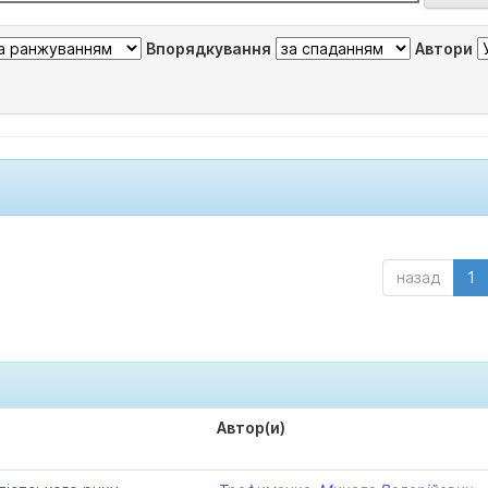
Впорядкування
Автори
назад
1
Автор(и)