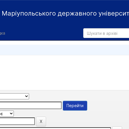
й
Маріупольського державного універси
дка