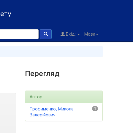
тету
Вхід:
Мова
Перегляд
Автор
Трофименко, Микола
1
Валерійович