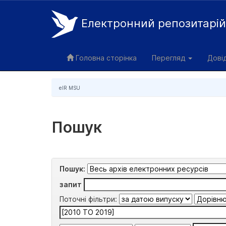
Електронний репозитарі
Skip
navigation
Головна сторінка
Перегляд
Дові
eIR MSU
Пошук
Пошук:
запит
Поточні фільтри: