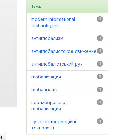
Тема
modern informational
1
technologies
антиглобализм
1
антиглобалистское движение
1
антиглобалістський рух
1
глобализация
1
глобалізація
1
неолиберальная
1
глобализация
сучасні інформаційні
1
технології