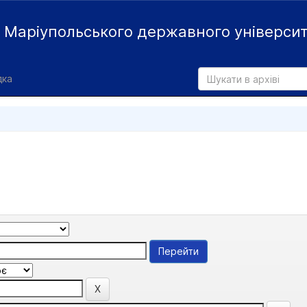
й
Маріупольського державного універси
дка