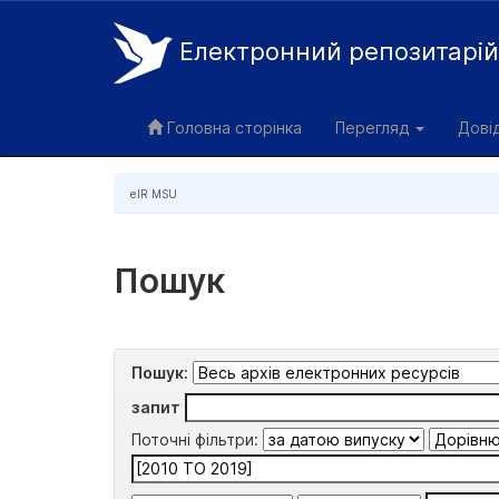
Електронний репозитарі
Skip
navigation
Головна сторінка
Перегляд
Дові
eIR MSU
Пошук
Пошук:
запит
Поточні фільтри: