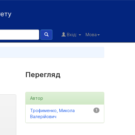
тету
Вхід:
Мова
Перегляд
Автор
Трофименко, Микола
1
Валерійович