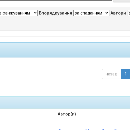
Впорядкування
Автори
назад
1
Автор(и)