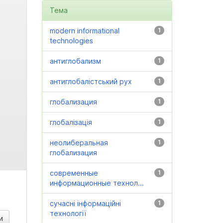
Тема
modern informational
1
technologies
антиглобализм
1
антиглобалістський рух
1
глобализация
1
глобалізація
1
неолиберальная
1
глобализация
современные
1
информационные технол...
сучасні інформаційні
1
технології