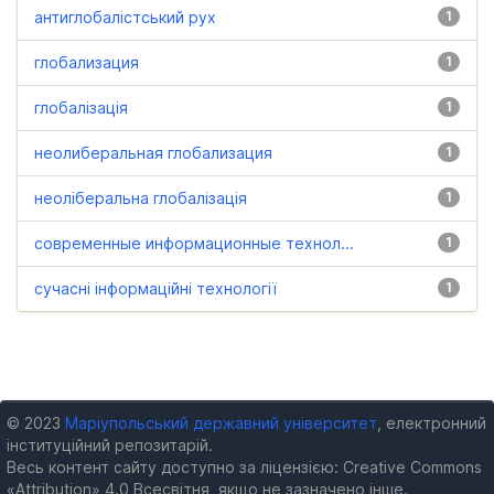
антиглобалістський рух
1
глобализация
1
глобалізація
1
неолиберальная глобализация
1
неоліберальна глобалізація
1
современные информационные технол...
1
сучасні інформаційні технології
1
© 2023
Маріупольський державний університет
, електронний
інституційний репозитарій.
Весь контент сайту доступно за ліцензією: Creative Commons
«Attribution» 4.0 Всесвітня, якщо не зазначено інше.