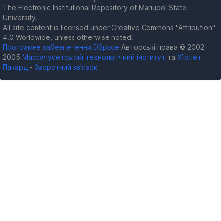
The Electronic Institutional Repository of Mariupol State
University.
All site content is licensed under Creative Commons "Attribution"
4.0 Worldwide, unless otherwise noted.
Програмне забезпечення DSpace
Авторські права © 2002-
2005
Массачусетський технологічний інститут
та
Х’юлет
Пакард
-
Зворотний зв’язок