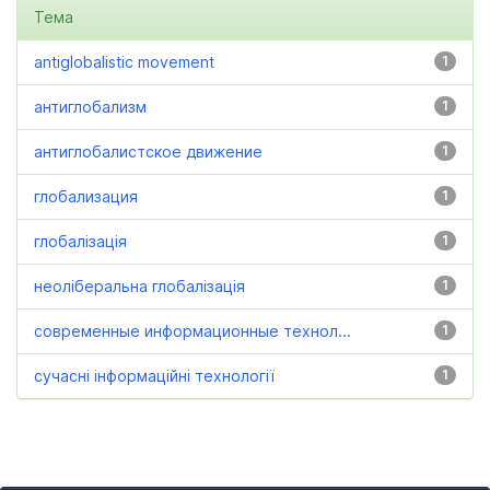
Тема
antiglobalistic movement
1
антиглобализм
1
антиглобалистское движение
1
глобализация
1
глобалізація
1
неоліберальна глобалізація
1
современные информационные технол...
1
сучасні інформаційні технології
1