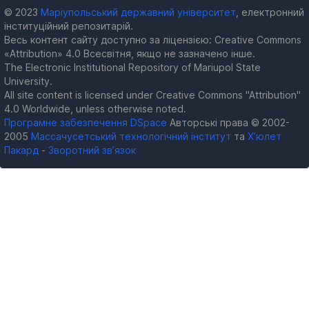
© 2023
Маріупольський державний університет
, електронний
інституційний репозитарій.
Весь контент сайту доступно за ліцензією: Creative Commons
«Attribution» 4.0 Всесвітня, якщо не зазначено інше.
The Electronic Institutional Repository of Mariupol State
University.
All site content is licensed under Creative Commons "Attribution"
4.0 Worldwide, unless otherwise noted.
Програмне забезпечення DSpace
Авторські права © 2002-
2005
Массачусетський технологічний інститут
та
Х’юлет
Пакард
-
Зворотний зв’язок