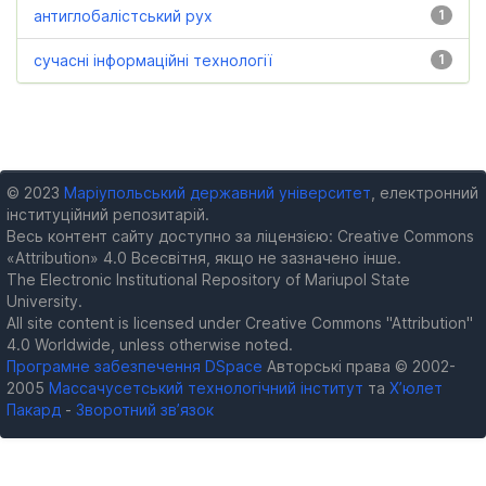
антиглобалістський рух
1
сучасні інформаційні технології
1
© 2023
Маріупольський державний університет
, електронний
інституційний репозитарій.
Весь контент сайту доступно за ліцензією: Creative Commons
«Attribution» 4.0 Всесвітня, якщо не зазначено інше.
The Electronic Institutional Repository of Mariupol State
University.
All site content is licensed under Creative Commons "Attribution"
4.0 Worldwide, unless otherwise noted.
Програмне забезпечення DSpace
Авторські права © 2002-
2005
Массачусетський технологічний інститут
та
Х’юлет
Пакард
-
Зворотний зв’язок