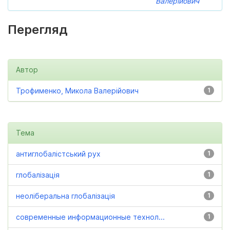
Валерійович
Перегляд
Автор
Трофименко, Микола Валерійович
1
Тема
антиглобалістський рух
1
глобалізація
1
неоліберальна глобалізація
1
современные информационные технол...
1