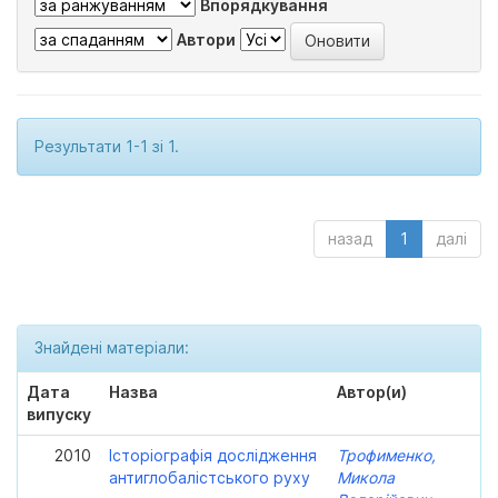
Впорядкування
Автори
Результати 1-1 зі 1.
назад
1
далі
Знайдені матеріали:
Дата
Назва
Автор(и)
випуску
2010
Історіографія дослідження
Трофименко,
антиглобалістського руху
Микола