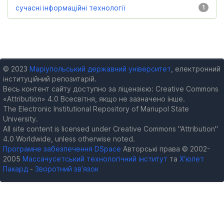
сучасні інформаційні технології
1
© 2023
Маріупольський державний університет
, електронний
інституційний репозитарій.
Весь контент сайту доступно за ліцензією: Creative Commons
«Attribution» 4.0 Всесвітня, якщо не зазначено інше.
The Electronic Institutional Repository of Mariupol State
University.
All site content is licensed under Creative Commons "Attribution"
4.0 Worldwide, unless otherwise noted.
Програмне забезпечення DSpace
Авторські права © 2002-
2005
Массачусетський технологічний інститут
та
Х’юлет
Пакард
-
Зворотний зв’язок