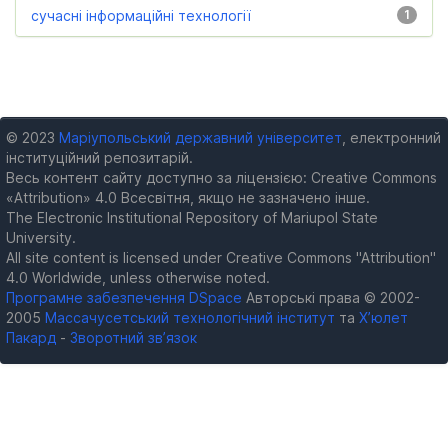
сучасні інформаційні технології
1
© 2023
Маріупольський державний університет
, електронний
інституційний репозитарій.
Весь контент сайту доступно за ліцензією: Creative Commons
«Attribution» 4.0 Всесвітня, якщо не зазначено інше.
The Electronic Institutional Repository of Mariupol State
University.
All site content is licensed under Creative Commons "Attribution"
4.0 Worldwide, unless otherwise noted.
Програмне забезпечення DSpace
Авторські права © 2002-
2005
Массачусетський технологічний інститут
та
Х’юлет
Пакард
-
Зворотний зв’язок