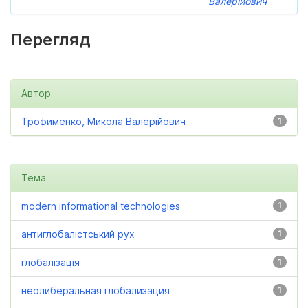
Валерійович
Перегляд
Автор
Трофименко, Микола Валерійович
1
Тема
modern informational technologies
1
антиглобалістський рух
1
глобалізація
1
неолиберальная глобализация
1