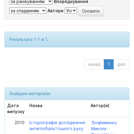
Впорядкування
Автори
Результати 1-1 зі 1.
назад
1
далі
Знайдені матеріали:
Дата
Назва
Автор(и)
випуску
2010
Історіографія дослідження
Трофименко,
антиглобалістського руху
Микола