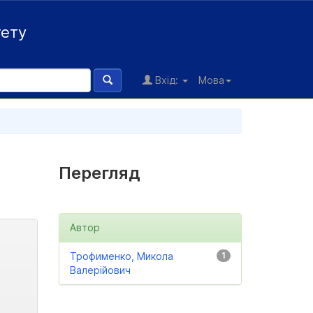
тету
Вхід:
Мова
Перегляд
Автор
Трофименко, Микола
1
Валерійович