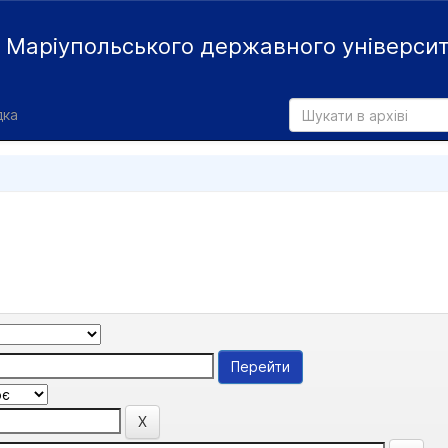
й
Маріупольського державного універси
дка