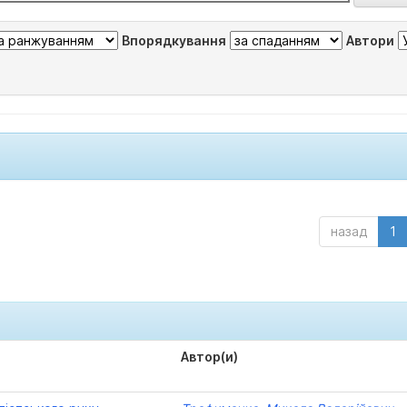
Впорядкування
Автори
назад
1
Автор(и)