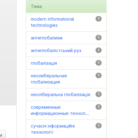
Тема
modern informational
1
technologies
антиглобализм
1
антиглобалістський рух
1
глобалізація
1
неолиберальная
1
глобализация
неоліберальна глобалізація
1
современные
1
информационные технол...
сучасні інформаційні
1
технології