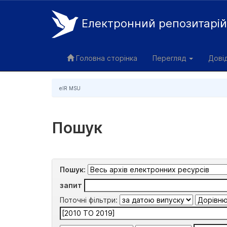
Електронний репозитарі
Skip
navigation
Головна сторінка
Перегляд
Дові
eIR MSU
Пошук
Пошук:
запит
Поточні фільтри: