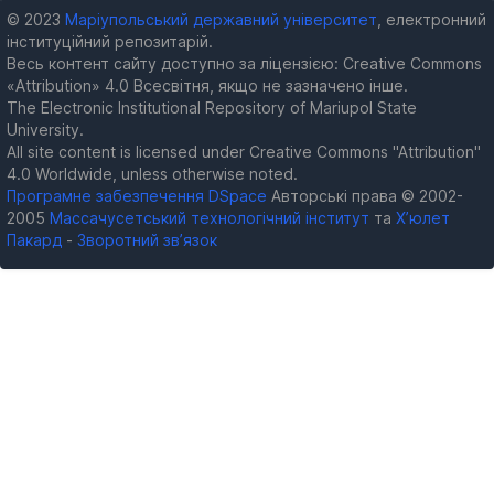
© 2023
Маріупольський державний університет
, електронний
інституційний репозитарій.
Весь контент сайту доступно за ліцензією: Creative Commons
«Attribution» 4.0 Всесвітня, якщо не зазначено інше.
The Electronic Institutional Repository of Mariupol State
University.
All site content is licensed under Creative Commons "Attribution"
4.0 Worldwide, unless otherwise noted.
Програмне забезпечення DSpace
Авторські права © 2002-
2005
Массачусетський технологічний інститут
та
Х’юлет
Пакард
-
Зворотний зв’язок