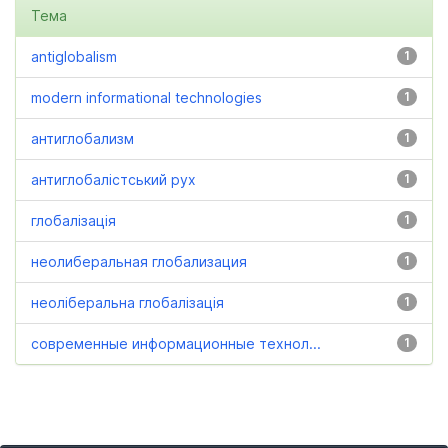
Тема
antiglobalism
1
modern informational technologies
1
антиглобализм
1
антиглобалістський рух
1
глобалізація
1
неолиберальная глобализация
1
неоліберальна глобалізація
1
современные информационные технол...
1