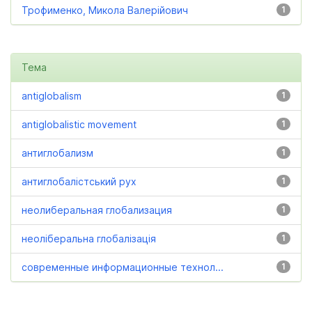
Трофименко, Микола Валерійович
1
Тема
antiglobalism
1
antiglobalistic movement
1
антиглобализм
1
антиглобалістський рух
1
неолиберальная глобализация
1
неоліберальна глобалізація
1
современные информационные технол...
1