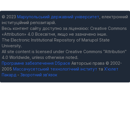
© 2023
Маріупольський державний університет
, електронний
інституційний репозитарій.
Весь контент сайту доступно за ліцензією: Creative Commons
«Attribution» 4.0 Всесвітня, якщо не зазначено інше.
The Electronic Institutional Repository of Mariupol State
University.
All site content is licensed under Creative Commons "Attribution"
4.0 Worldwide, unless otherwise noted.
Програмне забезпечення DSpace
Авторські права © 2002-
2005
Массачусетський технологічний інститут
та
Х’юлет
Пакард
-
Зворотний зв’язок