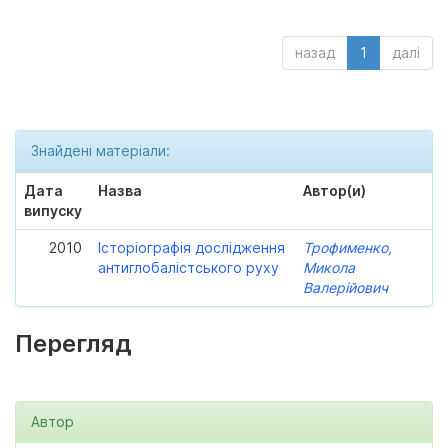
назад
1
далі
Знайдені матеріали:
Дата
Назва
Автор(и)
випуску
2010
Історіографія дослідження
Трофименко,
антиглобалістського руху
Микола
Валерійович
Перегляд
Автор