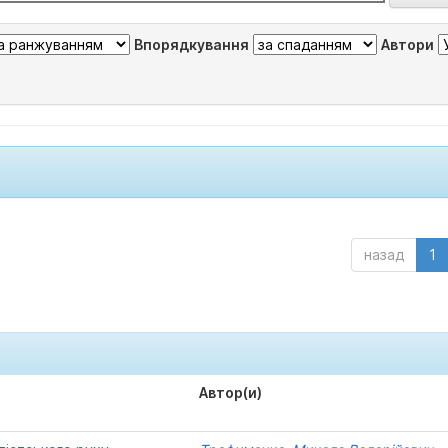
Впорядкування
Автори
назад
1
Автор(и)