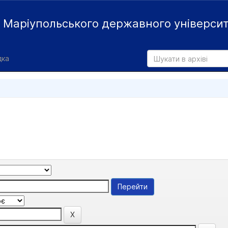
й
Маріупольського державного універси
дка