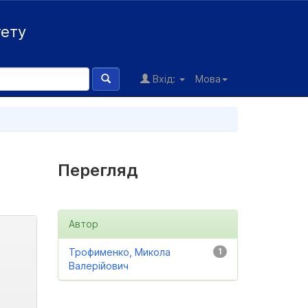
тету
Вхід:
Мова
Перегляд
Автор
Трофименко, Микола
1
Валерійович