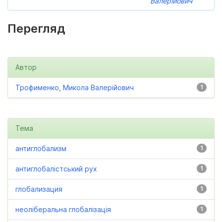
Валерійович
Перегляд
Автор
Трофименко, Микола Валерійович
1
Тема
антиглобализм
1
антиглобалістський рух
1
глобализация
1
неоліберальна глобалізація
1