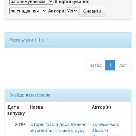
Впорядкування
Автори
Результати 1-1 зі 1.
назад
1
далі
Знайдені матеріали:
Дата
Назва
Автор(и)
випуску
2010
Історіографія дослідження
Трофименко,
антиглобалістського руху
Микола