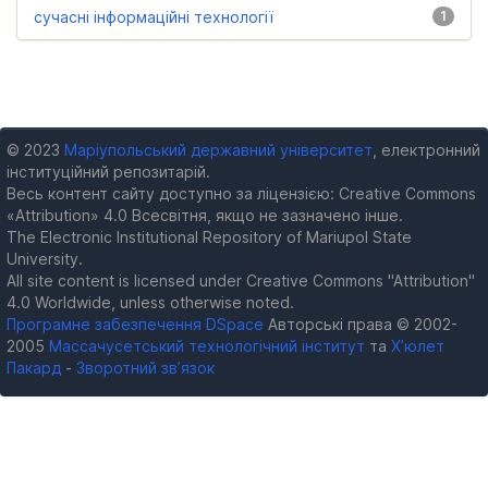
сучасні інформаційні технології
1
© 2023
Маріупольський державний університет
, електронний
інституційний репозитарій.
Весь контент сайту доступно за ліцензією: Creative Commons
«Attribution» 4.0 Всесвітня, якщо не зазначено інше.
The Electronic Institutional Repository of Mariupol State
University.
All site content is licensed under Creative Commons "Attribution"
4.0 Worldwide, unless otherwise noted.
Програмне забезпечення DSpace
Авторські права © 2002-
2005
Массачусетський технологічний інститут
та
Х’юлет
Пакард
-
Зворотний зв’язок