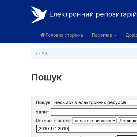
Електронний репозитарі
Skip
navigation
Головна сторінка
Перегляд
Дові
eIR MSU
Пошук
Пошук:
запит
Поточні фільтри: