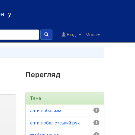
тету
Вхід:
Мова
Перегляд
Тема
антиглобализм
1
антиглобалістський рух
1
1