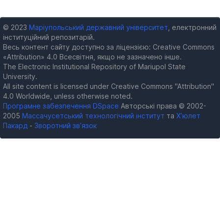
© 2023
Маріупольський державний університет
, електронний
інституційний репозитарій.
Весь контент сайту доступно за ліцензією: Creative Commons
«Attribution» 4.0 Всесвітня, якщо не зазначено інше.
The Electronic Institutional Repository of Mariupol State
University.
All site content is licensed under Creative Commons "Attribution"
4.0 Worldwide, unless otherwise noted.
Програмне забезпечення DSpace
Авторські права © 2002-
2005
Массачусетський технологічний інститут
та
Х’юлет
Пакард
-
Зворотний зв’язок