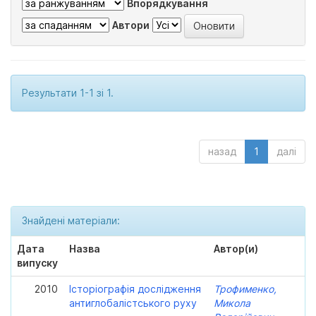
Впорядкування
Автори
Результати 1-1 зі 1.
назад
1
далі
Знайдені матеріали:
Дата
Назва
Автор(и)
випуску
2010
Історіографія дослідження
Трофименко,
антиглобалістського руху
Микола