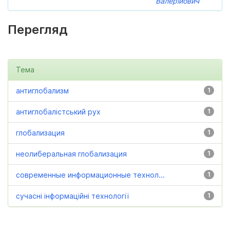
Валерійович
Перегляд
Тема
антиглобализм
1
антиглобалістський рух
1
глобализация
1
неолиберальная глобализация
1
современные информационные технол...
1
сучасні інформаційні технології
1