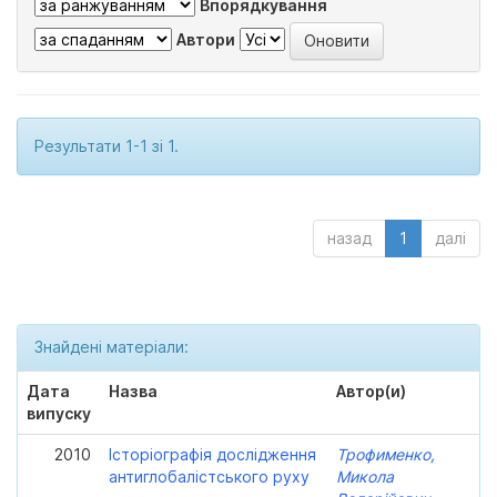
Впорядкування
Автори
Результати 1-1 зі 1.
назад
1
далі
Знайдені матеріали:
Дата
Назва
Автор(и)
випуску
2010
Історіографія дослідження
Трофименко,
антиглобалістського руху
Микола