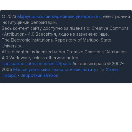
© 2023
Маріупольський державний університет
, електронний
інституційний репозитарій.
Весь контент сайту доступно за ліцензією: Creative Commons
«Attribution» 4.0 Всесвітня, якщо не зазначено інше.
The Electronic Institutional Repository of Mariupol State
University.
All site content is licensed under Creative Commons "Attribution"
4.0 Worldwide, unless otherwise noted.
Програмне забезпечення DSpace
Авторські права © 2002-
2005
Массачусетський технологічний інститут
та
Х’юлет
Пакард
-
Зворотний зв’язок