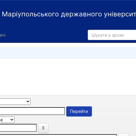
й
Маріупольського державного універси
дка