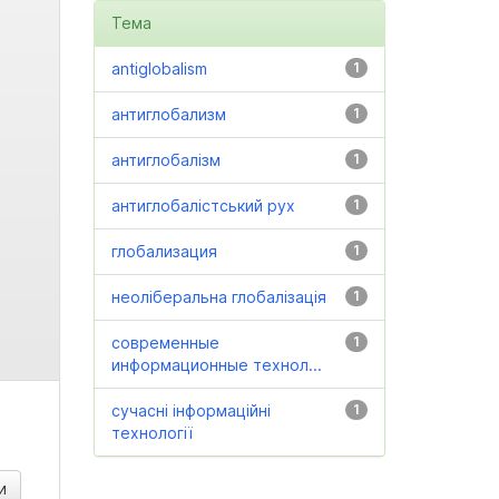
Тема
antiglobalism
1
антиглобализм
1
антиглобалізм
1
антиглобалістський рух
1
глобализация
1
неоліберальна глобалізація
1
современные
1
информационные технол...
сучасні інформаційні
1
технології