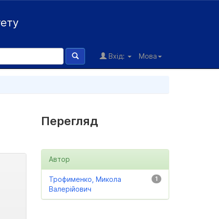
тету
Вхід:
Мова
Перегляд
Автор
Трофименко, Микола
1
Валерійович