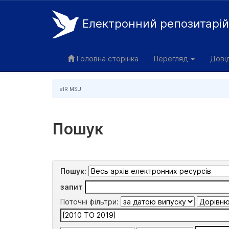
Електронний репозитарі
Skip
navigation
Головна сторінка
Перегляд
Дові
eIR MSU
Пошук
Пошук:
запит
Поточні фільтри: