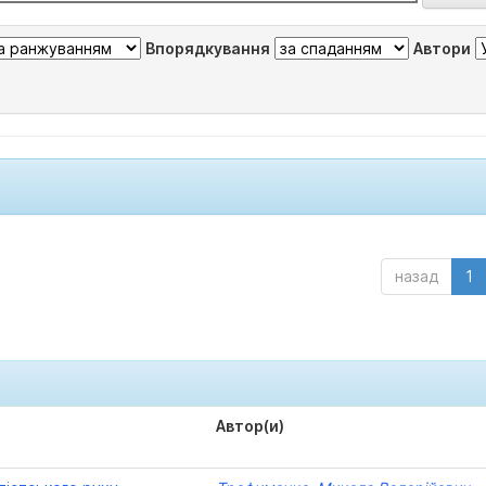
Впорядкування
Автори
назад
1
Автор(и)