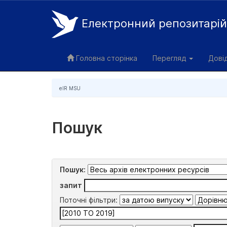
Електронний репозитарі
Skip
navigation
Головна сторінка
Перегляд
Дові
eIR MSU
Пошук
Пошук:
запит
Поточні фільтри: