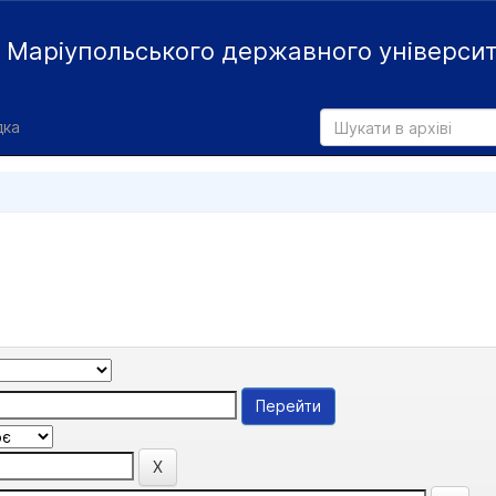
й
Маріупольського державного універси
дка