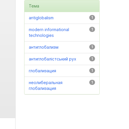
Тема
antiglobalism
1
modern informational
1
technologies
антиглобализм
1
антиглобалістський рух
1
глобализация
1
неолиберальная
1
глобализация