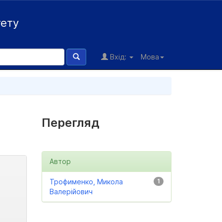
тету
Вхід:
Мова
Перегляд
Автор
Трофименко, Микола
1
Валерійович