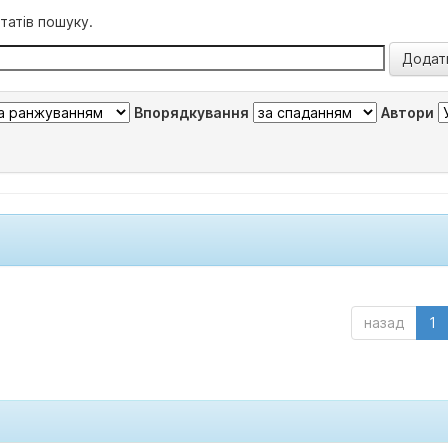
татів пошуку.
Впорядкування
Автори
назад
1