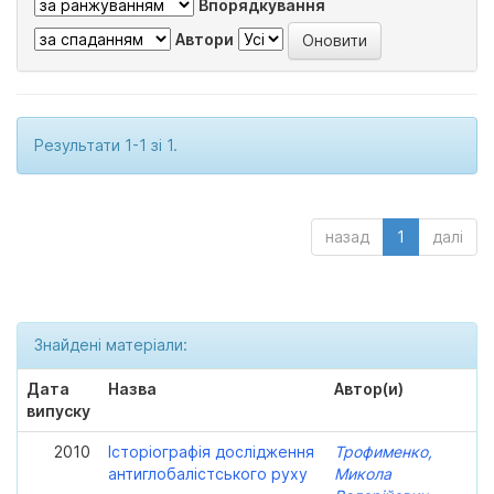
Впорядкування
Автори
Результати 1-1 зі 1.
назад
1
далі
Знайдені матеріали:
Дата
Назва
Автор(и)
випуску
2010
Історіографія дослідження
Трофименко,
антиглобалістського руху
Микола