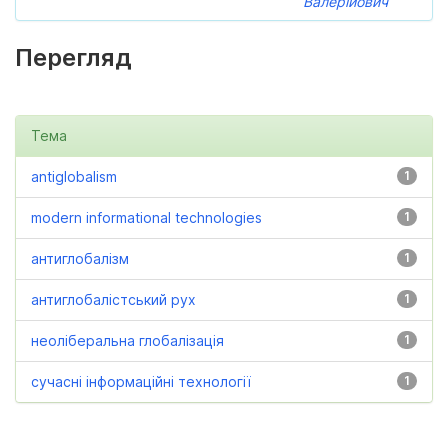
Валерійович
Перегляд
Тема
antiglobalism
1
modern informational technologies
1
антиглобалізм
1
антиглобалістський рух
1
неоліберальна глобалізація
1
сучасні інформаційні технології
1