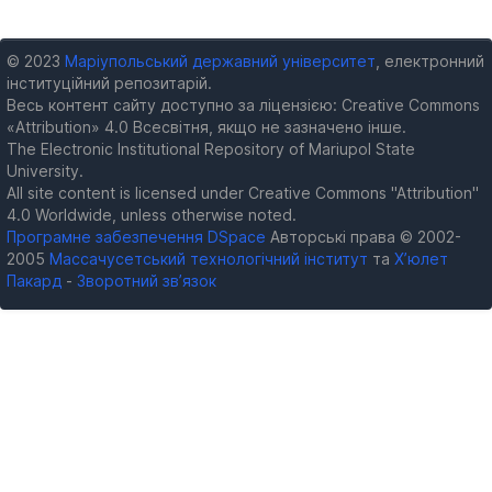
© 2023
Маріупольський державний університет
, електронний
інституційний репозитарій.
Весь контент сайту доступно за ліцензією: Creative Commons
«Attribution» 4.0 Всесвітня, якщо не зазначено інше.
The Electronic Institutional Repository of Mariupol State
University.
All site content is licensed under Creative Commons "Attribution"
4.0 Worldwide, unless otherwise noted.
Програмне забезпечення DSpace
Авторські права © 2002-
2005
Массачусетський технологічний інститут
та
Х’юлет
Пакард
-
Зворотний зв’язок