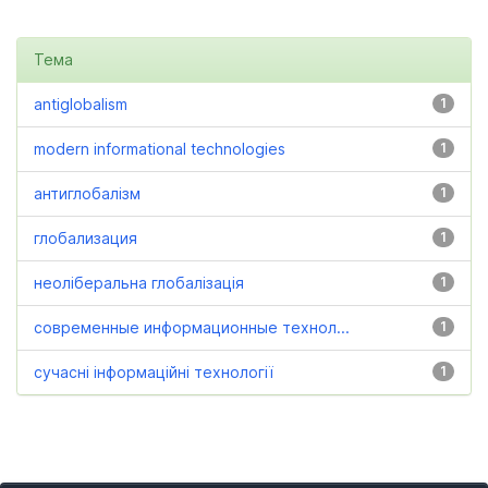
Тема
antiglobalism
1
modern informational technologies
1
антиглобалізм
1
глобализация
1
неоліберальна глобалізація
1
современные информационные технол...
1
сучасні інформаційні технології
1