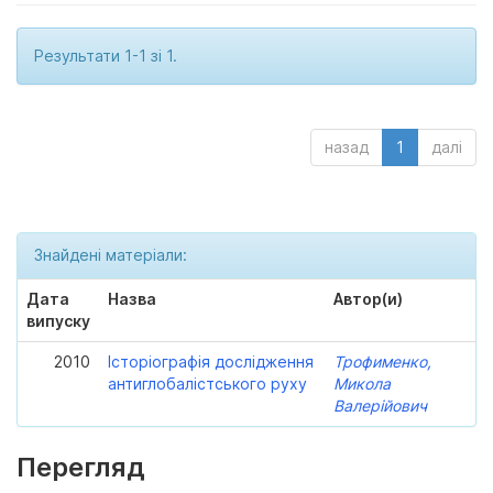
Результати 1-1 зі 1.
назад
1
далі
Знайдені матеріали:
Дата
Назва
Автор(и)
випуску
2010
Історіографія дослідження
Трофименко,
антиглобалістського руху
Микола
Валерійович
Перегляд