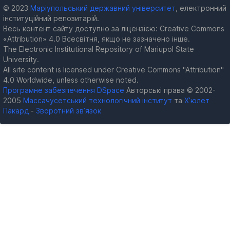
© 2023
Маріупольський державний університет
, електронний
інституційний репозитарій.
Весь контент сайту доступно за ліцензією: Creative Commons
«Attribution» 4.0 Всесвітня, якщо не зазначено інше.
The Electronic Institutional Repository of Mariupol State
University.
All site content is licensed under Creative Commons "Attribution"
4.0 Worldwide, unless otherwise noted.
Програмне забезпечення DSpace
Авторські права © 2002-
2005
Массачусетський технологічний інститут
та
Х’юлет
Пакард
-
Зворотний зв’язок