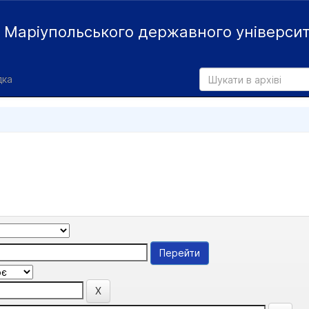
й
Маріупольського державного універси
дка