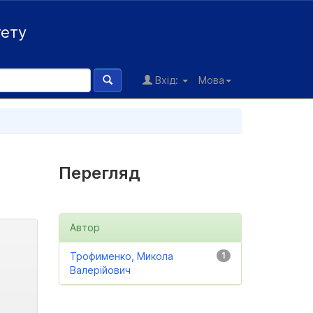
тету
Вхід:
Мова
Перегляд
Автор
Трофименко, Микола
1
Валерійович