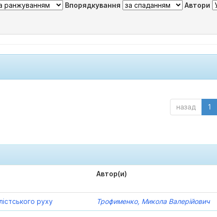
Впорядкування
Автори
назад
1
Автор(и)
лістського руху
Трофименко, Микола Валерійович