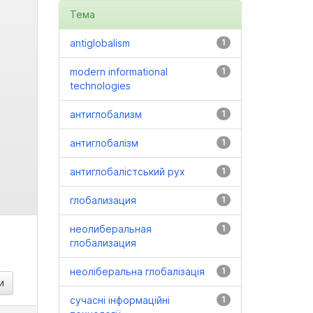
Тема
antiglobalism
1
modern informational
1
technologies
антиглобализм
1
антиглобалізм
1
антиглобалістський рух
1
глобализация
1
неолиберальная
1
глобализация
неоліберальна глобалізація
1
сучасні інформаційні
1