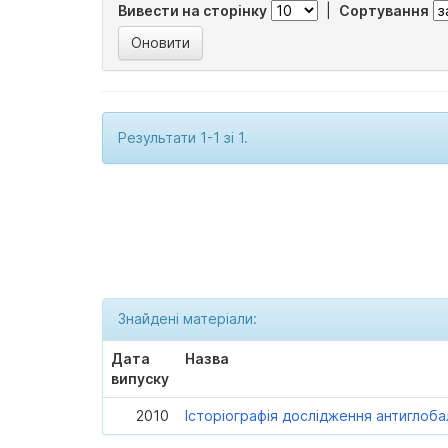
Вивести на сторінку
|
Сортування
Результати 1-1 зі 1.
Знайдені матеріали:
Дата
Назва
випуску
2010
Історіографія дослідження антиглоба