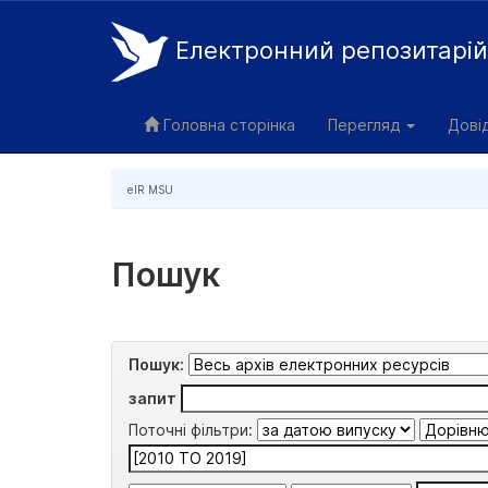
Електронний репозитарі
Skip
navigation
Головна сторінка
Перегляд
Дові
eIR MSU
Пошук
Пошук:
запит
Поточні фільтри: