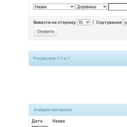
Вивести на сторінку
|
Сортування
Результати 1-1 зі 1.
Знайдені матеріали:
Дата
Назва
випуску