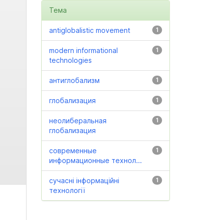
Тема
antiglobalistic movement
1
modern informational
1
technologies
антиглобализм
1
глобализация
1
неолиберальная
1
глобализация
современные
1
информационные технол...
сучасні інформаційні
1
технології