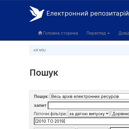
Електронний репозитарі
Skip
navigation
Головна сторінка
Перегляд
Дові
eIR MSU
Пошук
Пошук:
запит
Поточні фільтри: