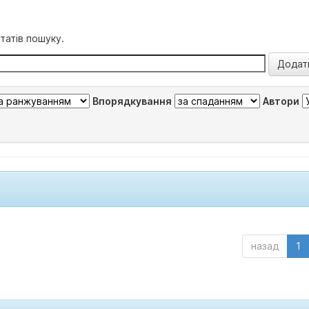
татів пошуку.
Впорядкування
Автори
назад
1