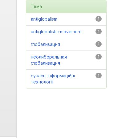
Тема
antiglobalism
1
antiglobalistic movement
1
глобализация
1
неолиберальная
1
глобализация
сучасні інформаційні
1
технології