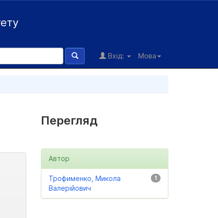
тету
Вхід:
Мова
Перегляд
Автор
Трофименко, Микола
1
Валерійович