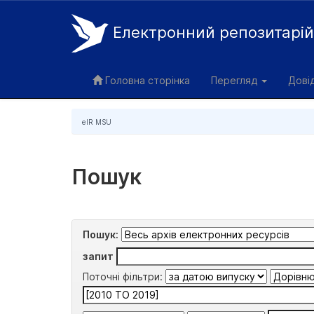
Електронний репозитарі
Skip
navigation
Головна сторінка
Перегляд
Дові
eIR MSU
Пошук
Пошук:
запит
Поточні фільтри: