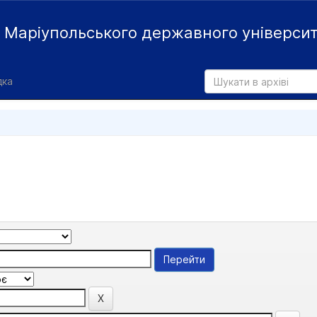
й
Маріупольського державного універси
дка