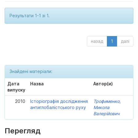
Результати 1-1 зі 1.
назад
1
далі
Знайдені матеріали:
Дата
Назва
Автор(и)
випуску
2010
Історіографія дослідження
Трофименко,
антиглобалістського руху
Микола
Валерійович
Перегляд