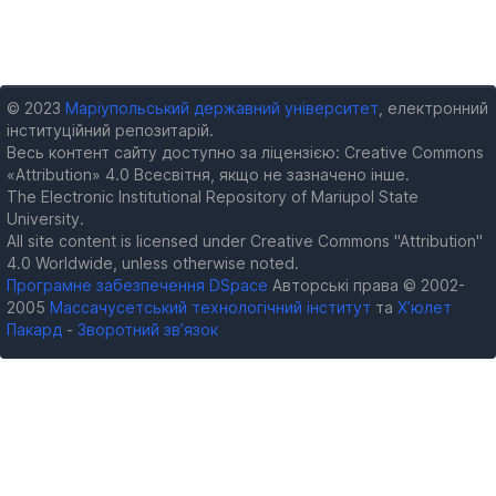
© 2023
Маріупольський державний університет
, електронний
інституційний репозитарій.
Весь контент сайту доступно за ліцензією: Creative Commons
«Attribution» 4.0 Всесвітня, якщо не зазначено інше.
The Electronic Institutional Repository of Mariupol State
University.
All site content is licensed under Creative Commons "Attribution"
4.0 Worldwide, unless otherwise noted.
Програмне забезпечення DSpace
Авторські права © 2002-
2005
Массачусетський технологічний інститут
та
Х’юлет
Пакард
-
Зворотний зв’язок