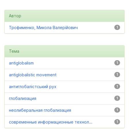
Автор
Трофименко, Микола Валерійович
1
Тема
antiglobalism
1
antiglobalistic movement
1
антиглобалістський рух
1
глобализация
1
неолиберальная глобализация
1
современные информационные технол...
1