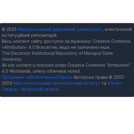
© 2023
Маріупольський державний університет
, електронний
інституційний репозитарій.
Весь контент сайту доступно за ліцензією: Creative Commons
«Attribution» 4.0 Всесвітня, якщо не зазначено інше.
The Electronic Institutional Repository of Mariupol State
University.
All site content is licensed under Creative Commons "Attribution"
4.0 Worldwide, unless otherwise noted.
Програмне забезпечення DSpace
Авторські права © 2002-
2005
Массачусетський технологічний інститут
та
Х’юлет
Пакард
-
Зворотний зв’язок