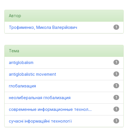
Автор
Трофименко, Микола Валерійович
1
Тема
antiglobalism
1
antiglobalistic movement
1
глобализация
1
неолиберальная глобализация
1
современные информационные технол...
1
сучасні інформаційні технології
1