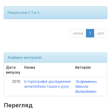
Результати 1-1 зі 1.
назад
1
далі
Знайдені матеріали:
Дата
Назва
Автор(и)
випуску
2010
Історіографія дослідження
Трофименко,
антиглобалістського руху
Микола
Валерійович
Перегляд