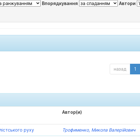
Впорядкування
Автори
назад
1
Автор(и)
лістського руху
Трофименко, Микола Валерійович