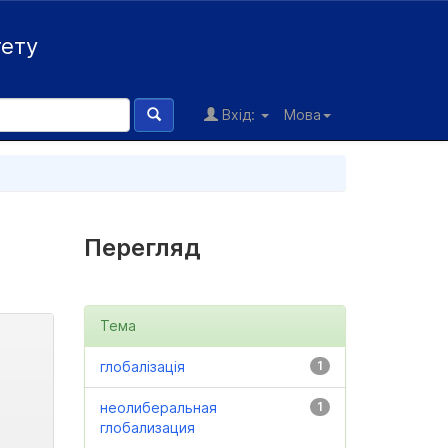
тету
Вхід:
Мова
Перегляд
Тема
глобалізація
1
неолиберальная
1
глобализация