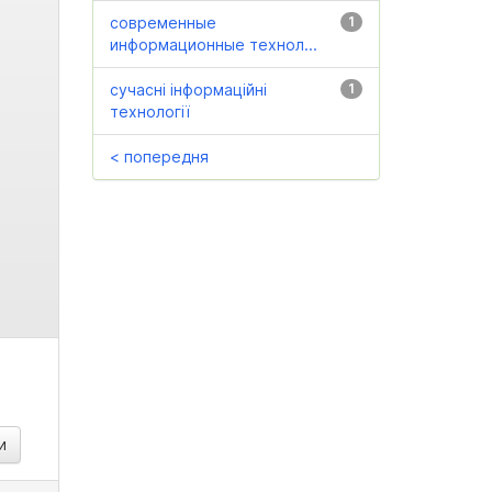
современные
1
информационные технол...
сучасні інформаційні
1
технології
< попередня