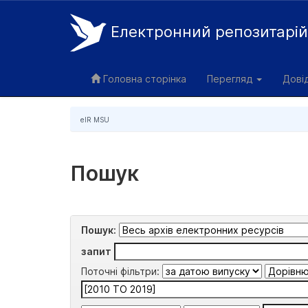
Електронний репозитарі
Skip
navigation
Головна сторінка
Перегляд
Дові
eIR MSU
Пошук
Пошук:
запит
Поточні фільтри: