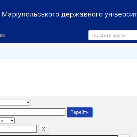
й
Маріупольського державного універси
дка