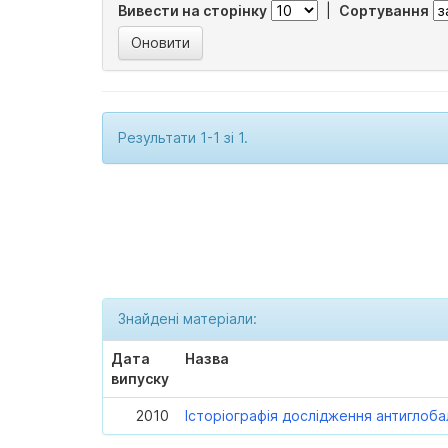
Вивести на сторінку
|
Сортування
Результати 1-1 зі 1.
Знайдені матеріали:
Дата
Назва
випуску
2010
Історіографія дослідження антиглоба