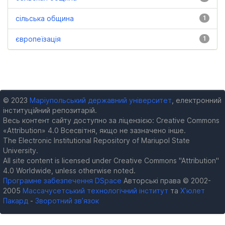
сільська община
1
європеїзація
1
© 2023
Маріупольський державний університет
, електронний
інституційний репозитарій.
Весь контент сайту доступно за ліцензією: Creative Commons
«Attribution» 4.0 Всесвітня, якщо не зазначено інше.
The Electronic Institutional Repository of Mariupol State
University.
All site content is licensed under Creative Commons "Attribution"
4.0 Worldwide, unless otherwise noted.
Програмне забезпечення DSpace
Авторські права © 2002-
2005
Массачусетський технологічний інститут
та
Х’юлет
Пакард
-
Зворотний зв’язок