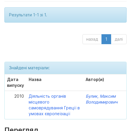
Результати 1-1 зі 1.
назад
1
далі
Знайдені матеріали:
Дата
Назва
Автор(и)
випуску
2010
Діяльність органів
Булик, Максим
місцевого
Володимирович
самоврядування Греції в
умовах європеїзації
Перегляд