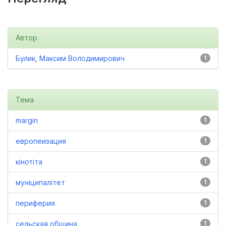
Автор
Булик, Максим Володимирович
1
Тема
margin
1
европеизация
1
кінотіта
1
муніципалітет
1
периферия
1
сельская община
1