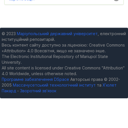
© 2023
Маріупольський державний університет
, електронний
інституційний репозитарій.
Весь контент сайту доступно за ліцензією: Creative Commons
«Attribution» 4.0 Всесвітня, якщо не зазначено інше.
The Electronic Institutional Repository of Mariupol State
University.
All site content is licensed under Creative Commons "Attribution"
4.0 Worldwide, unless otherwise noted.
Програмне забезпечення DSpace
Авторські права © 2002-
2005
Массачусетський технологічний інститут
та
Х’юлет
Пакард
-
Зворотний зв’язок