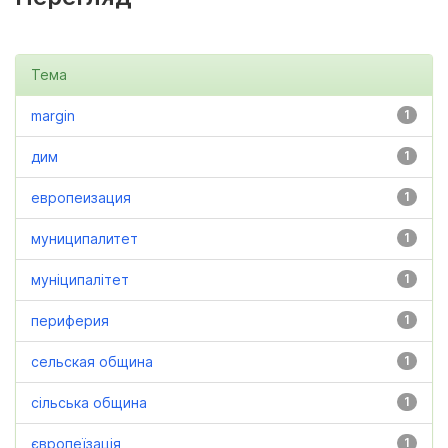
Тема
margin
1
дим
1
европеизация
1
муниципалитет
1
муніципалітет
1
периферия
1
сельская община
1
сільська община
1
європеїзація
1