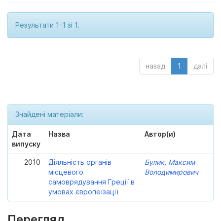
Результати 1-1 зі 1.
назад
1
далі
Знайдені матеріали:
Дата
Назва
Автор(и)
випуску
2010
Діяльність органів
Булик, Максим
місцевого
Володимирович
самоврядування Греції в
умовах європеїзації
Перегляд