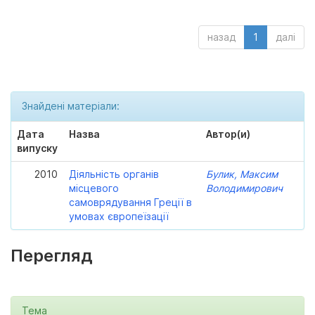
назад
1
далі
Знайдені матеріали:
Дата
Назва
Автор(и)
випуску
2010
Діяльність органів
Булик, Максим
місцевого
Володимирович
самоврядування Греції в
умовах європеїзації
Перегляд
Тема