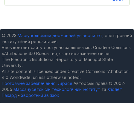
© 2023
Маріупольський державний університет
, електронний
інституційний репозитарій.
Весь контент сайту доступно за ліцензією: Creative Commons
«Attribution» 4.0 Всесвітня, якщо не зазначено інше.
The Electronic Institutional Repository of Mariupol State
University.
All site content is licensed under Creative Commons "Attribution"
4.0 Worldwide, unless otherwise noted.
Програмне забезпечення DSpace
Авторські права © 2002-
2005
Массачусетський технологічний інститут
та
Х’юлет
Пакард
-
Зворотний зв’язок