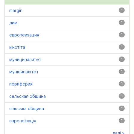
margin
1
дим
1
европеизация
1
кінотіта
1
муниципалитет
1
муніципалітет
1
периферия
1
сельская община
1
сільська община
1
європеїзація
1
далі >