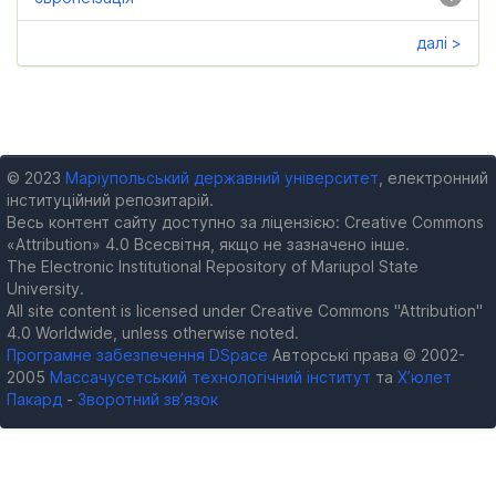
далі >
© 2023
Маріупольський державний університет
, електронний
інституційний репозитарій.
Весь контент сайту доступно за ліцензією: Creative Commons
«Attribution» 4.0 Всесвітня, якщо не зазначено інше.
The Electronic Institutional Repository of Mariupol State
University.
All site content is licensed under Creative Commons "Attribution"
4.0 Worldwide, unless otherwise noted.
Програмне забезпечення DSpace
Авторські права © 2002-
2005
Массачусетський технологічний інститут
та
Х’юлет
Пакард
-
Зворотний зв’язок