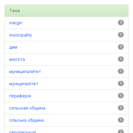
Тема
margin
1
municipality
1
дим
1
кінотіта
1
муниципалитет
1
муніципалітет
1
периферія
1
сельская община
1
сільська община
1
європеїзація
1