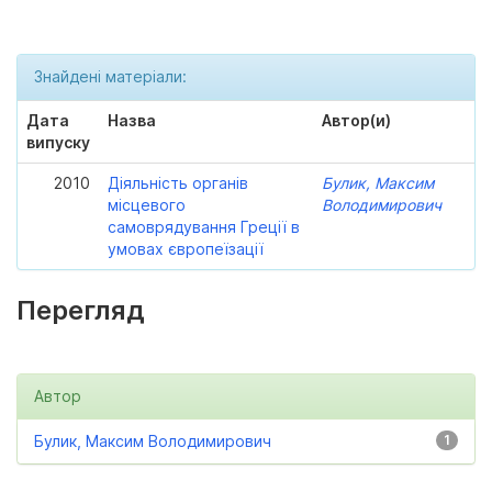
Знайдені матеріали:
Дата
Назва
Автор(и)
випуску
2010
Діяльність органів
Булик, Максим
місцевого
Володимирович
самоврядування Греції в
умовах європеїзації
Перегляд
Автор
Булик, Максим Володимирович
1