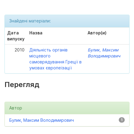
Знайдені матеріали:
Дата
Назва
Автор(и)
випуску
2010
Діяльність органів
Булик, Максим
місцевого
Володимирович
самоврядування Греції в
умовах європеїзації
Перегляд
Автор
Булик, Максим Володимирович
1