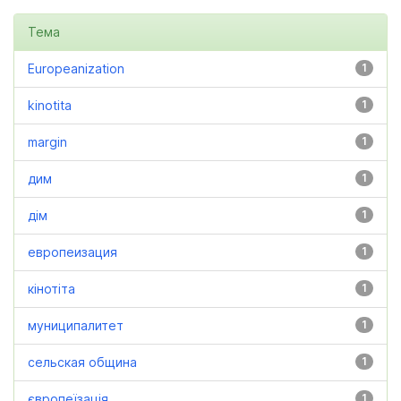
Тема
Europeanization
1
kinotita
1
margin
1
дим
1
дім
1
европеизация
1
кінотіта
1
муниципалитет
1
сельская община
1
європеїзація
1