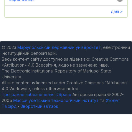
далі >
© 2023
Маріупольський державний університет
, електронний
інституційний репозитарій.
Весь контент сайту доступно за ліцензією: Creative Commons
«Attribution» 4.0 Всесвітня, якщо не зазначено інше.
The Electronic Institutional Repository of Mariupol State
University.
All site content is licensed under Creative Commons "Attribution"
4.0 Worldwide, unless otherwise noted.
Програмне забезпечення DSpace
Авторські права © 2002-
2005
Массачусетський технологічний інститут
та
Х’юлет
Пакард
-
Зворотний зв’язок