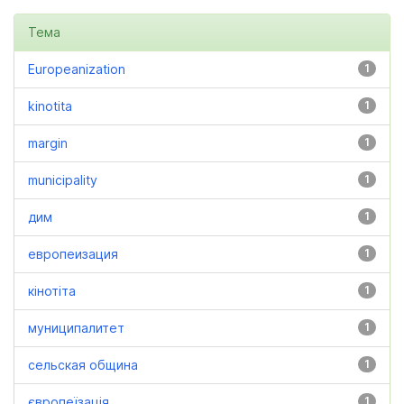
Тема
Europeanization
1
kinotita
1
margin
1
municipality
1
дим
1
европеизация
1
кінотіта
1
муниципалитет
1
сельская община
1
європеїзація
1