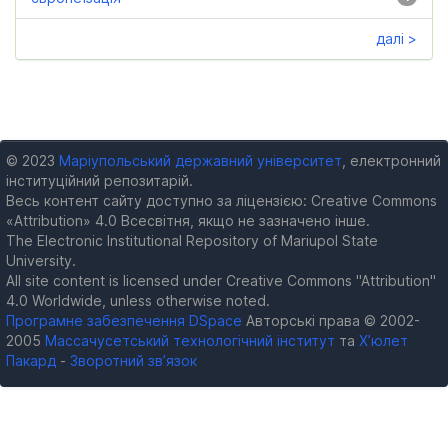
далі >
© 2023
Маріупольський державний університет
, електронний
інституційний репозитарій.
Весь контент сайту доступно за ліцензією: Creative Commons
«Attribution» 4.0 Всесвітня, якщо не зазначено інше.
The Electronic Institutional Repository of Mariupol State
University.
All site content is licensed under Creative Commons "Attribution"
4.0 Worldwide, unless otherwise noted.
Програмне забезпечення DSpace
Авторські права © 2002-
2005
Массачусетський технологічний інститут
та
Х’юлет
Пакард
-
Зворотний зв’язок