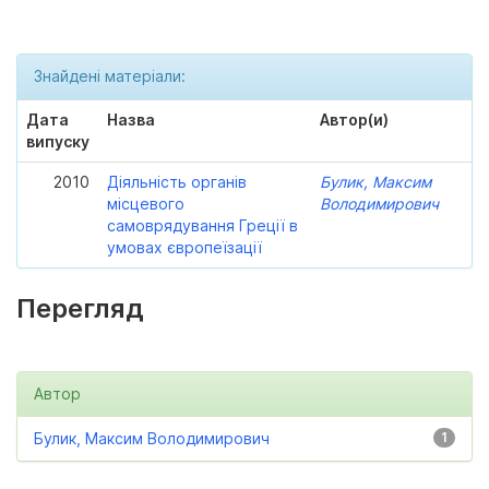
Знайдені матеріали:
Дата
Назва
Автор(и)
випуску
2010
Діяльність органів
Булик, Максим
місцевого
Володимирович
самоврядування Греції в
умовах європеїзації
Перегляд
Автор
Булик, Максим Володимирович
1