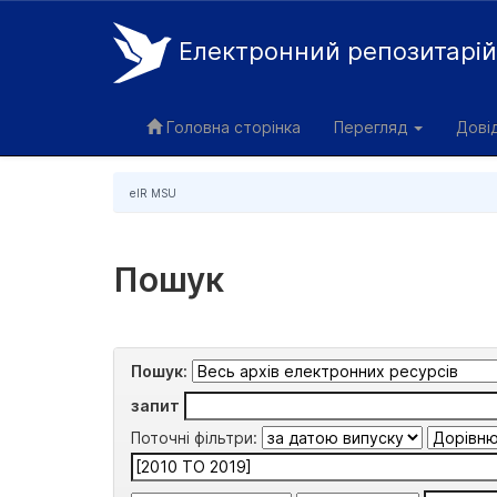
Електронний репозитарі
Skip
navigation
Головна сторінка
Перегляд
Дові
eIR MSU
Пошук
Пошук:
запит
Поточні фільтри: