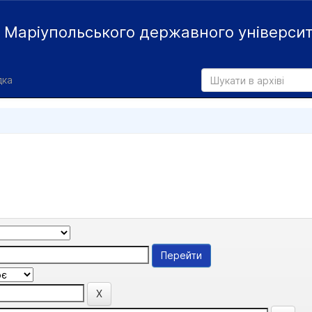
й
Маріупольського державного універси
дка