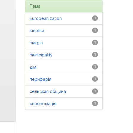
Тема
Europeanization
1
kinotita
1
margin
1
municipality
1
дім
1
периферія
1
сельская община
1
європеїзація
1