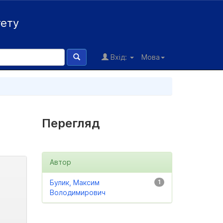
тету
Вхід:
Мова
Перегляд
Автор
Булик, Максим
1
Володимирович