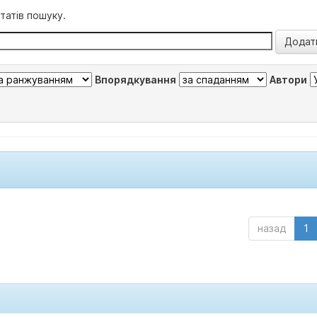
татів пошуку.
Впорядкування
Автори
назад
1