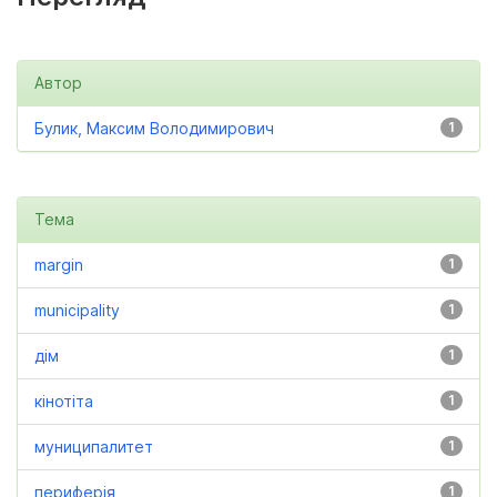
Автор
Булик, Максим Володимирович
1
Тема
margin
1
municipality
1
дім
1
кінотіта
1
муниципалитет
1
периферія
1