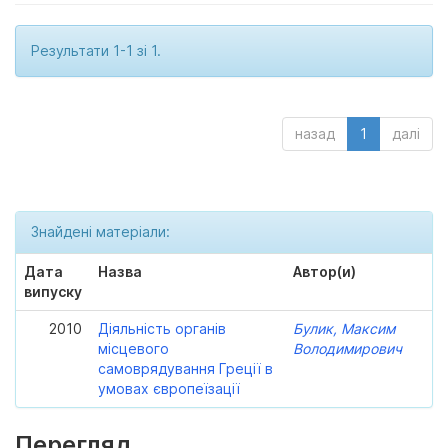
Результати 1-1 зі 1.
назад
1
далі
Знайдені матеріали:
Дата
Назва
Автор(и)
випуску
2010
Діяльність органів
Булик, Максим
місцевого
Володимирович
самоврядування Греції в
умовах європеїзації
Перегляд