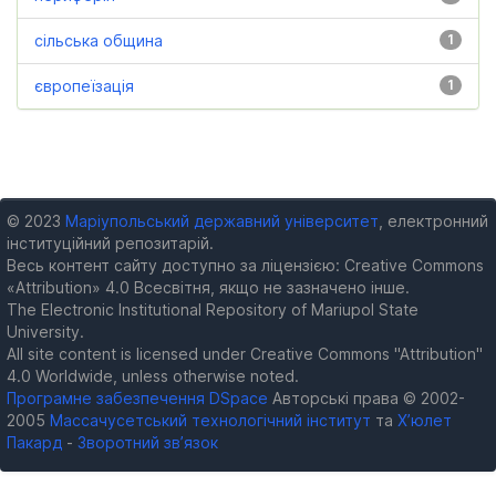
сільська община
1
європеїзація
1
© 2023
Маріупольський державний університет
, електронний
інституційний репозитарій.
Весь контент сайту доступно за ліцензією: Creative Commons
«Attribution» 4.0 Всесвітня, якщо не зазначено інше.
The Electronic Institutional Repository of Mariupol State
University.
All site content is licensed under Creative Commons "Attribution"
4.0 Worldwide, unless otherwise noted.
Програмне забезпечення DSpace
Авторські права © 2002-
2005
Массачусетський технологічний інститут
та
Х’юлет
Пакард
-
Зворотний зв’язок