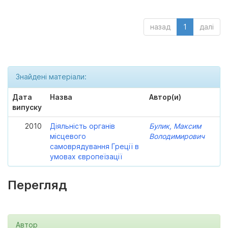
назад
1
далі
Знайдені матеріали:
Дата
Назва
Автор(и)
випуску
2010
Діяльність органів
Булик, Максим
місцевого
Володимирович
самоврядування Греції в
умовах європеїзації
Перегляд
Автор