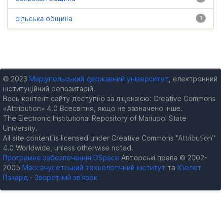
сільська община
1
© 2023
Маріупольський державний університет
, електронний
інституційний репозитарій.
Весь контент сайту доступно за ліцензією: Creative Commons
«Attribution» 4.0 Всесвітня, якщо не зазначено інше.
The Electronic Institutional Repository of Mariupol State
University.
All site content is licensed under Creative Commons "Attribution"
4.0 Worldwide, unless otherwise noted.
Програмне забезпечення DSpace
Авторські права © 2002-
2005
Массачусетський технологічний інститут
та
Х’юлет
Пакард
-
Зворотний зв’язок