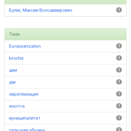
Булик, Максим Володимирович
1
Тема
Europeanization
1
kinotita
1
дим
1
дім
1
европеизация
1
кінотіта
1
муниципалитет
1
сельская община
1