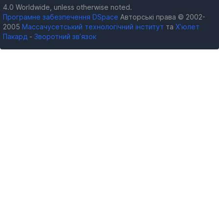
4.0 Worldwide, unless otherwise noted.
Програмне забезпечення DSpace
Авторські права © 2002-
2005
Массачусетський технологічний інститут
та
Х’юлет
Пакард
-
Зворотний зв’язок