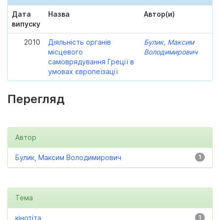
Дата
Назва
Автор(и)
випуску
2010
Діяльність органів
Булик, Максим
місцевого
Володимирович
самоврядування Греції в
умовах європеїзації
Перегляд
Автор
Булик, Максим Володимирович
1
Тема
кінотіта
1