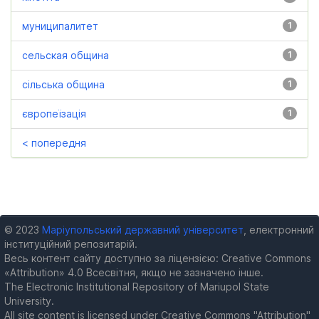
муниципалитет
1
сельская община
1
сільська община
1
європеїзація
1
< попередня
© 2023
Маріупольський державний університет
, електронний
інституційний репозитарій.
Весь контент сайту доступно за ліцензією: Creative Commons
«Attribution» 4.0 Всесвітня, якщо не зазначено інше.
The Electronic Institutional Repository of Mariupol State
University.
All site content is licensed under Creative Commons "Attribution"